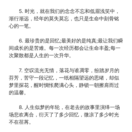
5. 时光，就在我们的念念不忘和低眉浅笑中，
渐行渐远，经年的莫失莫忘，也只是生命中刻骨铭
心的一笔。
6. 最珍贵的是回忆;最美好的是纯真;最让我们瞬
间成长的是苦难。每一次经历都会让生命丰盈;每一
次聚散都是人生的一次升华。
7. 空叹流光无情，落花与谁凋零，纷踏岁月的
芬芳，苦守一段记忆，一纸相隔望远的思绪，却似
梦里探花，醒时惆怅爬满心头，静锁一朝擦肩而过
的温馨。
8. 人生似梦的年轮，在老去的故事里演绎一场
场悲欢离合，衍灭了了多少回忆，微凉了多少时光
不在荏苒。