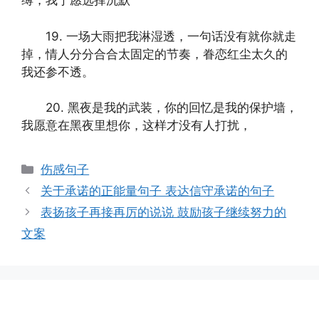
缚，我宁愿选择沉默
19. 一场大雨把我淋湿透，一句话没有就你就走
掉，情人分分合合太固定的节奏，眷恋红尘太久的
我还参不透。
20. 黑夜是我的武装，你的回忆是我的保护墙，
我愿意在黑夜里想你，这样才没有人打扰，
分
伤感句子
类
关于承诺的正能量句子 表达信守承诺的句子
表扬孩子再接再厉的说说 鼓励孩子继续努力的
文案