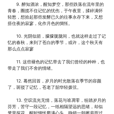
9. 醉知酒浓，醒知梦空，那些跌落在流年里的
青春，圈揽不住记忆的忧伤，于午夜里，揉碎满怀
轻愁，想拾起那些发酵已久的往事永存下来，又想
捂住夜的寂寥，化作月色的惆怅。
10. 光阴似箭，朦朦胧胧间，也就这样走过了记
忆的春秋，来到了苍白的季节，或许，这个秋天有
那么点点寂寥
11. 这些褪色的记忆带去了我们曾经的种种，也
带走了我们不舍的情绪。
12. 蓦然回首，岁月的时光散落在季节的容颜
了，斑驳了记忆，苍老了韶华轻拨弦。
13. 空叹流光无情，落花与谁凋零，纷踏岁月的
芬芳，苦守一段记忆，一纸相隔望远的思绪，却似
梦里探花，醒时惆怅爬满心头，静锁一朝擦肩而过