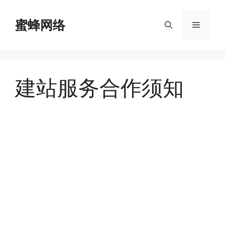
跳
至
蜜蜂网络
菜
内
容
单
建站服务合作须知