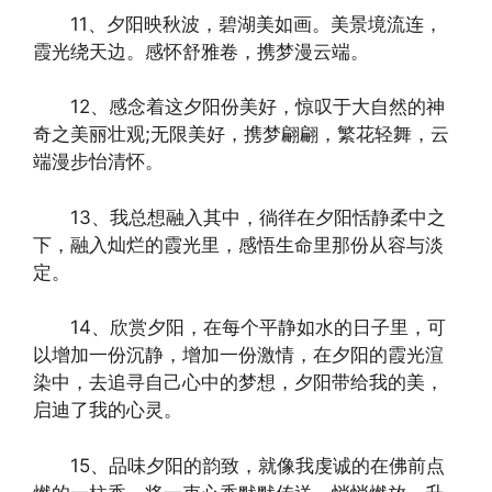
11、夕阳映秋波，碧湖美如画。美景境流连，
霞光绕天边。感怀舒雅卷，携梦漫云端。
12、感念着这夕阳份美好，惊叹于大自然的神
奇之美丽壮观;无限美好，携梦翩翩，繁花轻舞，云
端漫步怡清怀。
13、我总想融入其中，徜徉在夕阳恬静柔中之
下，融入灿烂的霞光里，感悟生命里那份从容与淡
定。
14、欣赏夕阳，在每个平静如水的日子里，可
以增加一份沉静，增加一份激情，在夕阳的霞光渲
染中，去追寻自己心中的梦想，夕阳带给我的美，
启迪了我的心灵。
15、品味夕阳的韵致，就像我虔诚的在佛前点