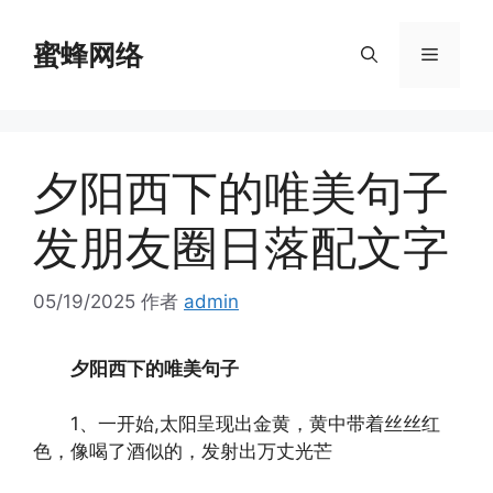
跳
至
蜜蜂网络
菜
内
容
单
夕阳西下的唯美句子
发朋友圈日落配文字
05/19/2025
作者
admin
夕阳西下的唯美句子
1、一开始,太阳呈现出金黄，黄中带着丝丝红
色，像喝了酒似的，发射出万丈光芒