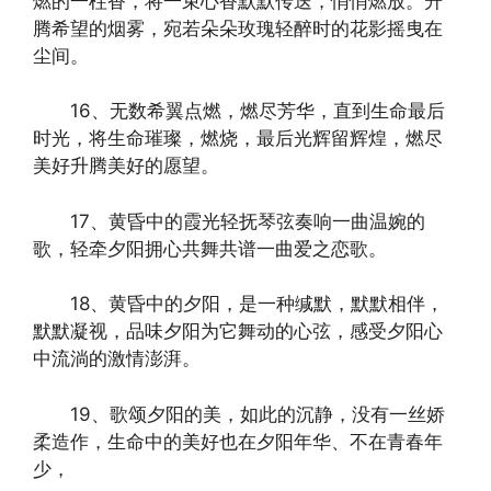
燃的一柱香，将一束心香默默传送，悄悄燃放。升
腾希望的烟雾，宛若朵朵玫瑰轻醉时的花影摇曳在
尘间。
16、无数希翼点燃，燃尽芳华，直到生命最后
时光，将生命璀璨，燃烧，最后光辉留辉煌，燃尽
美好升腾美好的愿望。
17、黄昏中的霞光轻抚琴弦奏响一曲温婉的
歌，轻牵夕阳拥心共舞共谱一曲爱之恋歌。
18、黄昏中的夕阳，是一种缄默，默默相伴，
默默凝视，品味夕阳为它舞动的心弦，感受夕阳心
中流淌的激情澎湃。
19、歌颂夕阳的美，如此的沉静，没有一丝娇
柔造作，生命中的美好也在夕阳年华、不在青春年
少，