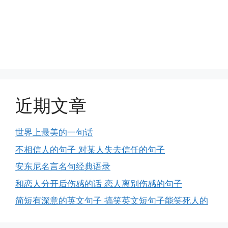
近期文章
世界上最美的一句话
不相信人的句子 对某人失去信任的句子
安东尼名言名句经典语录
和恋人分开后伤感的话 恋人离别伤感的句子
简短有深意的英文句子 搞笑英文短句子能笑死人的