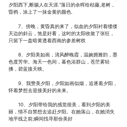
夕阳西下,断腸人在天涯.”落日的余晖给枯藤,老树，
昏鸦，涂上了一抹金黄的颜色.
7、傍晚，黄昏真的来了，似血的夕阳衬着缕缕
天边的斜云，煞是好看，这时的太阳收敛了张狂，
只留下一盘暗黄透着西南的参差树杈
8、夕阳美如画，清风醉晚霞，温婉拥雅韵，墨
色度芳华。海天一色间，暮色浴群山，苍茫雾轻
拂，碧蓝接天映。
9、我赞美夕阳，夕阳如画似烟，追逐着夕阳，
怀着梦想去迎接美好的未来。
10、夕阳带给我的感觉很美，看到夕阳的美
丽，情不自禁想去追赶夕阳。在她落山，在她消失
地平线之前;瞬间找寻那份美好