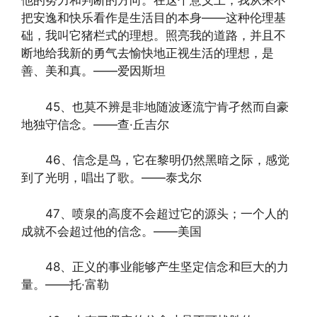
他的努力和判断的方向。在这个意义上，我从来不
把安逸和快乐看作是生活目的本身——这种伦理基
础，我叫它猪栏式的理想。照亮我的道路，并且不
断地给我新的勇气去愉快地正视生活的理想，是
善、美和真。——爱因斯坦
45、也莫不辨是非地随波逐流宁肯孑然而自豪
地独守信念。——查·丘吉尔
46、信念是鸟，它在黎明仍然黑暗之际，感觉
到了光明，唱出了歌。——泰戈尔
47、喷泉的高度不会超过它的源头；一个人的
成就不会超过他的信念。——美国
48、正义的事业能够产生坚定信念和巨大的力
量。——托·富勒