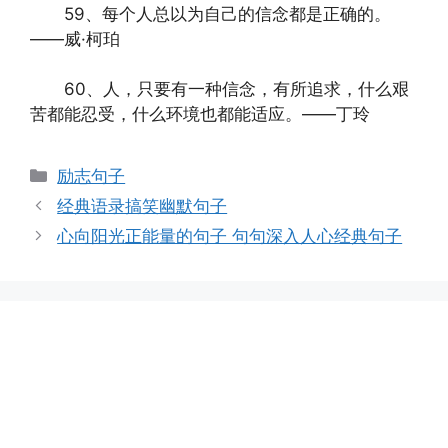
59、每个人总以为自己的信念都是正确的。
——威·柯珀
60、人，只要有一种信念，有所追求，什么艰
苦都能忍受，什么环境也都能适应。——丁玲
分
励志句子
类
经典语录搞笑幽默句子
心向阳光正能量的句子 句句深入人心经典句子