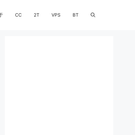
于
CC
2T
VPS
BT