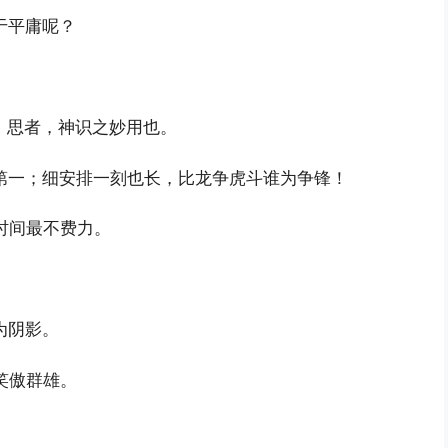
于平庸呢？
；思者，神识之妙用也。
第一；细安排一刻也长，比龙争虎斗谁为争锋！
时间最不费力。
为阴影。
笑傲群雄。
。