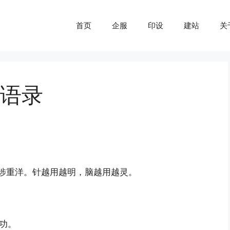
首页
企服
印设
建站
关
语录
涉重洋。针越用越明，脑越用越灵。
功。