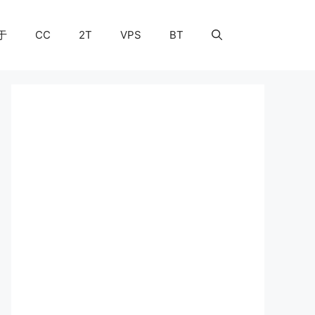
于
CC
2T
VPS
BT