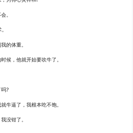
不会。
术。
制我的体重。
的时候，他就开始要吹牛了。
吗?
我就牛逼了，我根本吃不饱。
，我没钳了。