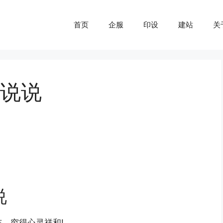
首页
企服
印设
建站
关
说说
说
，穷得心灵祥和!